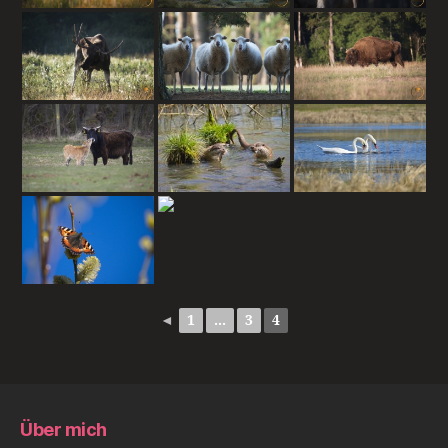
◄
1
...
3
4
Über mich