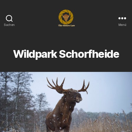
Suchen
Menü
THe-
Nature-
Lens
Wildpark Schorfheide