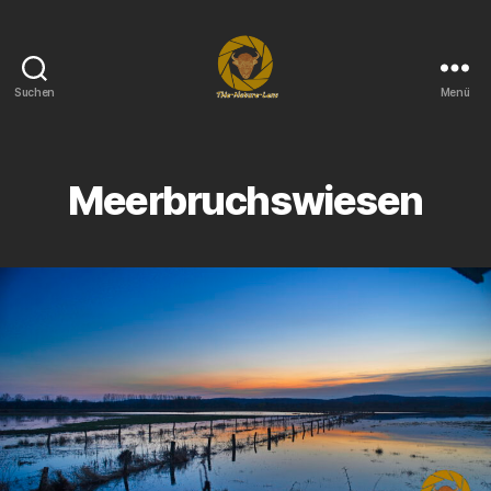
Suchen
Menü
THe-
Nature-
Lens
Meerbruchswiesen