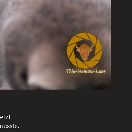
etzt
musste.