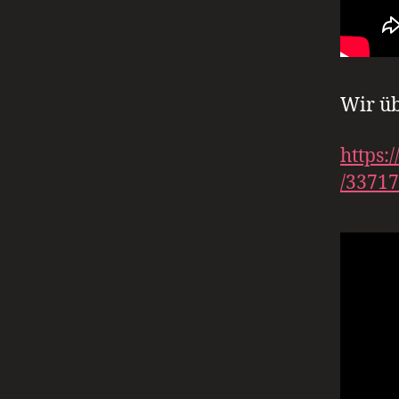
Wir ü
https:
/3371