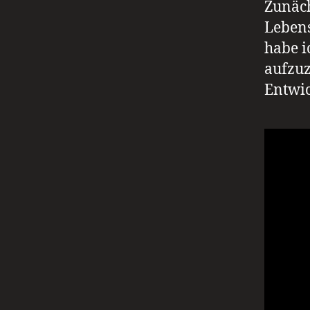
Zunäch
Lebens
habe i
aufzuz
Entwi