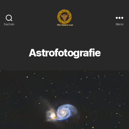
Suchen
Menü
THe-
Nature-
Lens
Astrofotografie